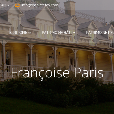
e 4082
info@shsaintefoy.com
TERRITOIRE
PATRIMOINE BÂTI
PATRIMOINE REL
Françoise Paris