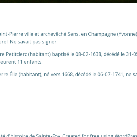
 Saint-Pierre ville et archevêché Sens, en Champagne (Yvonne
rel. Ne savait pas signer.
re Petitclerc (habitant) baptisé le 08-02-1638, décédé le 31-
 eurent 11 enfants.
erre Élie (habitant), né vers 1668, décédé le 06-07-1741, ne 
té d'histoire de Sainte-Foy. Created for free using WordPr