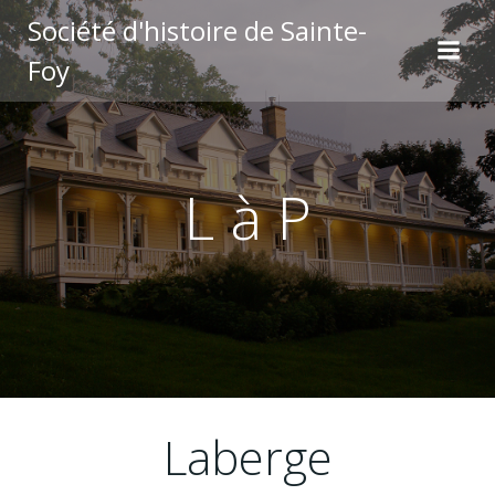
Aller
Société d'histoire de Sainte-
au
Foy
contenu
L à P
Laberge