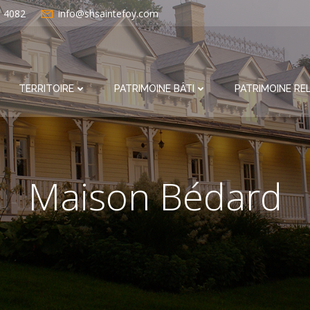
e 4082
info@shsaintefoy.com
TERRITOIRE
PATRIMOINE BÂTI
PATRIMOINE REL
Maison Bédard