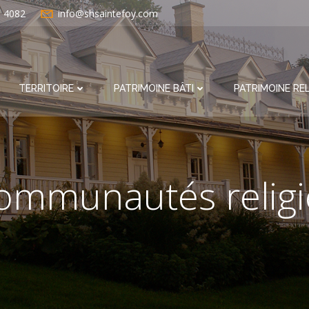
e 4082
info@shsaintefoy.com
TERRITOIRE
PATRIMOINE BÂTI
PATRIMOINE REL
ommunautés relig