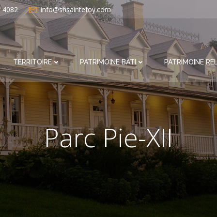
e 4082
info@shsaintefoy.com
TERRITOIRE
PATRIMOINE BÂTI
PATRIMOINE REL
Parc Pie-XII