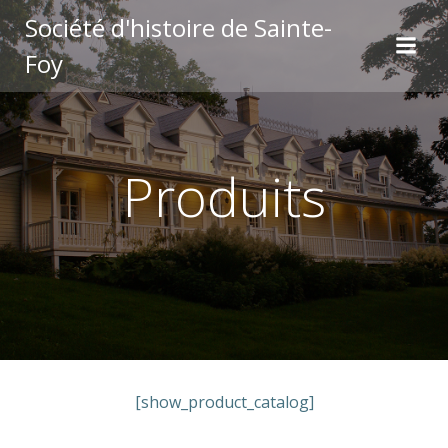
Aller
Société d'histoire de Sainte-
au
Foy
contenu
Produits
[show_product_catalog]